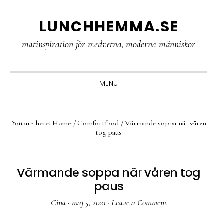
Skip
Skip
Skip
LUNCHHEMMA.SE
to
to
to
primary
main
primary
matinspiration för medvetna, moderna människor
navigation
content
sidebar
MENU
You are here:
Home
/
Comfortfood
/
Värmande soppa när våren
tog paus
Värmande soppa när våren tog
paus
Cina
·
maj 5, 2021
·
Leave a Comment