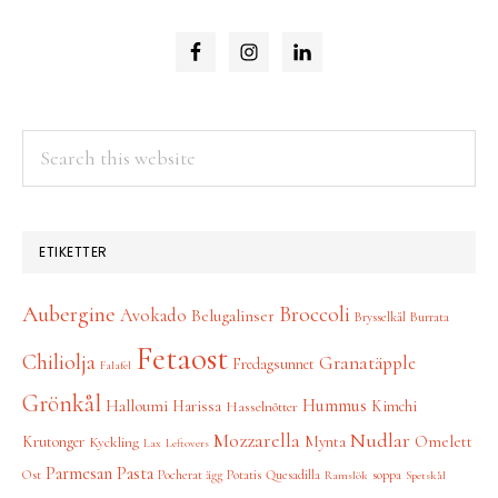
Search
this
website
ETIKETTER
Aubergine
Broccoli
Avokado
Belugalinser
Brysselkål
Burrata
Fetaost
Chiliolja
Granatäpple
Fredagsunnet
Falafel
Grönkål
Hummus
Halloumi
Harissa
Kimchi
Hasselnötter
Nudlar
Mozzarella
Omelett
Krutonger
Mynta
Kyckling
Lax
Leftovers
Parmesan
Pasta
Ost
Pocherat ägg
Potatis
Quesadilla
soppa
Ramslök
Spetskål