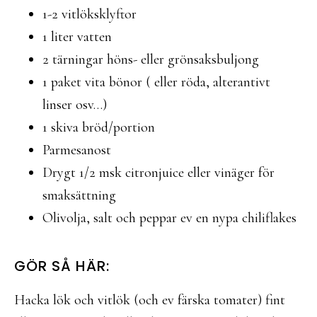
1-2 vitlöksklyftor
1 liter vatten
2 tärningar höns- eller grönsaksbuljong
1 paket vita bönor ( eller röda, alterantivt
linser osv…)
1 skiva bröd/portion
Parmesanost
Drygt 1/2 msk citronjuice eller vinäger för
smaksättning
Olivolja, salt och peppar ev en nypa chiliflakes
GÖR SÅ HÄR:
Hacka lök och vitlök (och ev färska tomater) fint