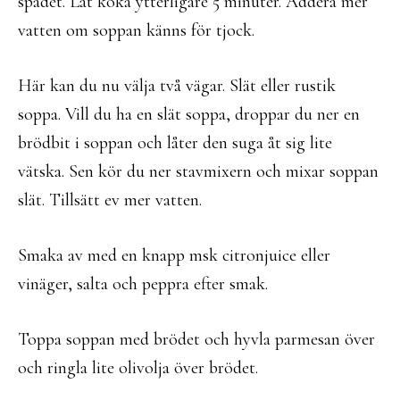
spadet. Låt koka ytterligare 5 minuter. Addera mer
vatten om soppan känns för tjock.
Här kan du nu välja två vägar. Slät eller rustik
soppa. Vill du ha en slät soppa, droppar du ner en
brödbit i soppan och låter den suga åt sig lite
vätska. Sen kör du ner stavmixern och mixar soppan
slät. Tillsätt ev mer vatten.
Smaka av med en knapp msk citronjuice eller
vinäger, salta och peppra efter smak.
Toppa soppan med brödet och hyvla parmesan över
och ringla lite olivolja över brödet.