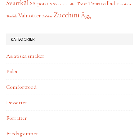
Svartkål
Tomatsallad
Sötpotatis
Toast
Tomatsås
Sötpotatisnudlar
Zucchini
Ägg
Valnötter
Tonfisk
Za’atar
KATEGORIER
Asiatiska smaker
Bakat
Comfortfood
Desserter
Förrätter
Fredagsunnet