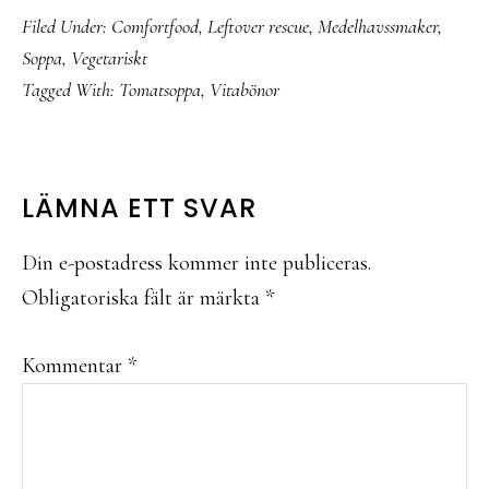
Filed Under:
Comfortfood
,
Leftover rescue
,
Medelhavssmaker
,
Soppa
,
Vegetariskt
Tagged With:
Tomatsoppa
,
Vitabönor
READER
LÄMNA ETT SVAR
INTERACTIONS
Din e-postadress kommer inte publiceras.
Obligatoriska fält är märkta
*
Kommentar
*