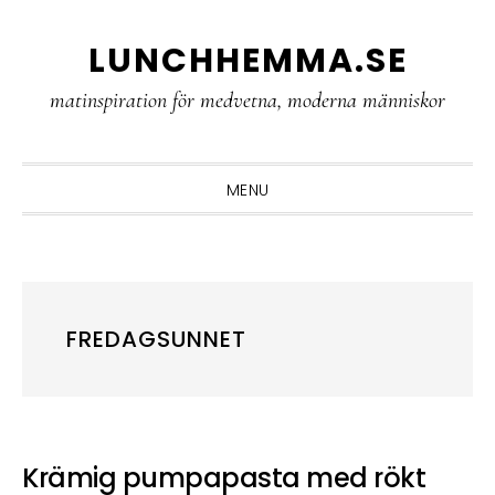
Skip
Skip
Skip
LUNCHHEMMA.SE
to
to
to
primary
main
primary
matinspiration för medvetna, moderna människor
navigation
content
sidebar
MENU
FREDAGSUNNET
Krämig pumpapasta med rökt