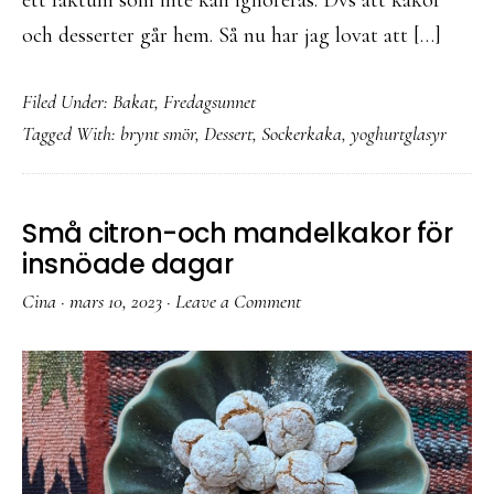
ett faktum som inte kan ignoreras. Dvs att kakor
och desserter går hem. Så nu har jag lovat att […]
Filed Under:
Bakat
,
Fredagsunnet
Tagged With:
brynt smör
,
Dessert
,
Sockerkaka
,
yoghurtglasyr
Små citron-och mandelkakor för
insnöade dagar
Cina
·
mars 10, 2023
·
Leave a Comment