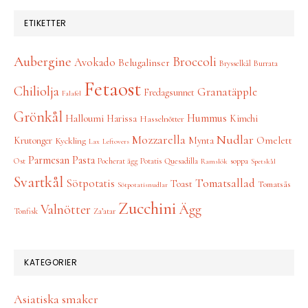
ETIKETTER
Aubergine
Broccoli
Avokado
Belugalinser
Brysselkål
Burrata
Fetaost
Chiliolja
Granatäpple
Fredagsunnet
Falafel
Grönkål
Hummus
Halloumi
Harissa
Kimchi
Hasselnötter
Nudlar
Mozzarella
Omelett
Krutonger
Mynta
Kyckling
Lax
Leftovers
Parmesan
Pasta
Ost
Pocherat ägg
Potatis
Quesadilla
soppa
Ramslök
Spetskål
Svartkål
Tomatsallad
Sötpotatis
Toast
Tomatsås
Sötpotatisnudlar
Zucchini
Ägg
Valnötter
Tonfisk
Za’atar
KATEGORIER
Asiatiska smaker