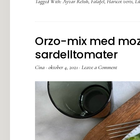
Tagged With:
Ayvar Relish
,
Falafel
,
Haricot verts
,
Li
Orzo-mix med moz
sardelltomater
Cina
·
oktober 4, 2021
·
Leave a Comment