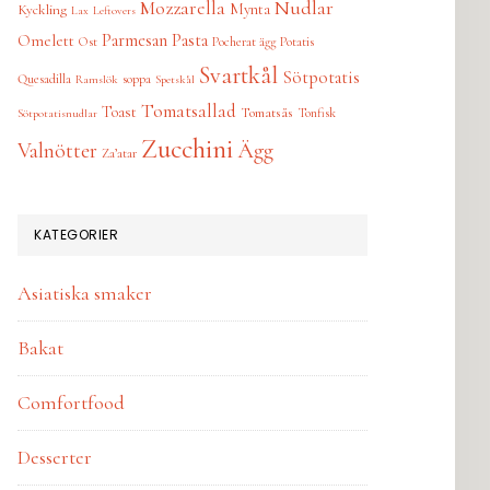
Nudlar
Mozzarella
Mynta
Kyckling
Lax
Leftovers
Parmesan
Pasta
Omelett
Ost
Pocherat ägg
Potatis
Svartkål
Sötpotatis
Quesadilla
soppa
Ramslök
Spetskål
Tomatsallad
Toast
Tomatsås
Tonfisk
Sötpotatisnudlar
Zucchini
Ägg
Valnötter
Za’atar
KATEGORIER
Asiatiska smaker
Bakat
Comfortfood
Desserter