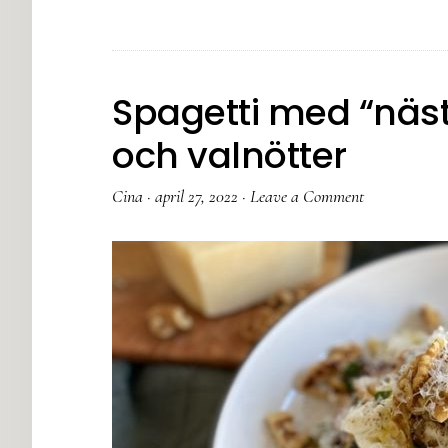
Spagetti med “näs
och valnötter
Cina
·
april 27, 2022
·
Leave a Comment