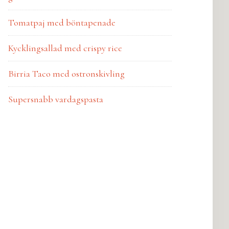
Tomatpaj med böntapenade
Kycklingsallad med crispy rice
Birria Taco med ostronskivling
Supersnabb vardagspasta