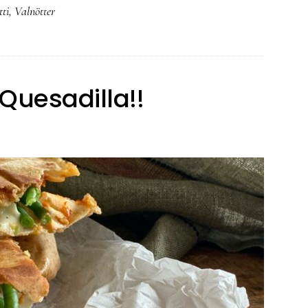
tti
,
Valnötter
Quesadilla!!