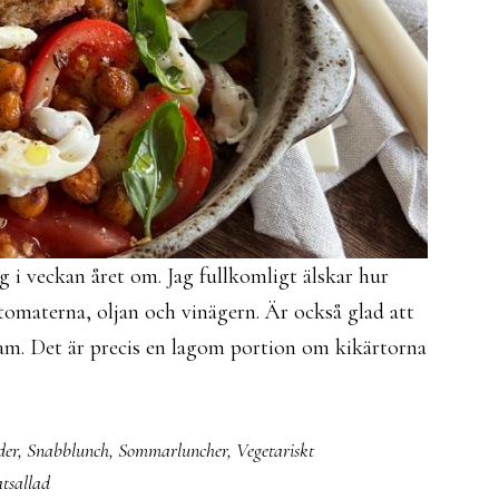
g i veckan året om. Jag fullkomligt älskar hur
tomaterna, oljan och vinägern. Är också glad att
gram. Det är precis en lagom portion om kikärtorna
der
,
Snabblunch
,
Sommarluncher
,
Vegetariskt
tsallad