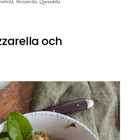
babröd
,
Mozzarella
,
Quesadilla
zarella och