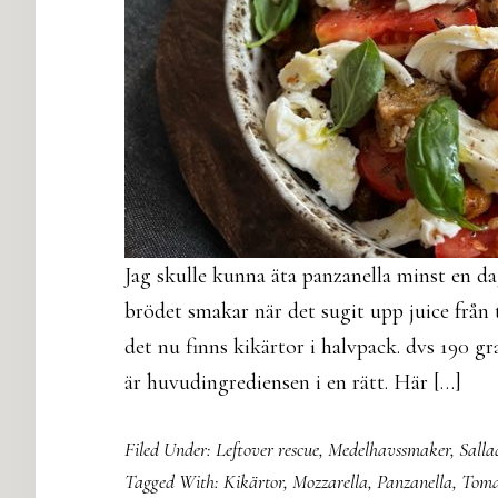
Jag skulle kunna äta panzanella minst en da
brödet smakar när det sugit upp juice från 
det nu finns kikärtor i halvpack. dvs 190 
är huvudingrediensen i en rätt. Här […]
Filed Under:
Leftover rescue
,
Medelhavssmaker
,
Salla
Tagged With:
Kikärtor
,
Mozzarella
,
Panzanella
,
Toma