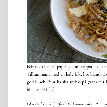
När man har en paprika som tappat sitt krisp
Tillsammans med en halv lök, lite blandad o
god lunch. Paprika ska stekas på gränsen til
blir de sååå […]
Filed Under:
Comfortfood
,
Medelhavssmaker
,
Pastarä