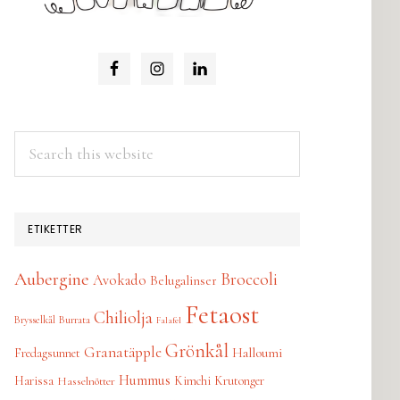
Search
this
website
ETIKETTER
Aubergine
Broccoli
Avokado
Belugalinser
Fetaost
Chiliolja
Brysselkål
Burrata
Falafel
Grönkål
Granatäpple
Halloumi
Fredagsunnet
Hummus
Harissa
Kimchi
Krutonger
Hasselnötter