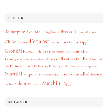
this
website
ETIKETTER
Aubergine
Broccoli
Avokado
Belugalinser
Brysselkål
Burrata
Fetaost
Chiliolja
Granatäpple
Fredagsunnet
Falafel
Grönkål
Hummus
Halloumi
Harissa
Kimchi
Hasselnötter
Nudlar
Mozzarella
Omelett
Krutonger
Mynta
Kyckling
Lax
Leftovers
Parmesan
Pasta
Ost
Pocherat ägg
Potatis
Quesadilla
soppa
Ramslök
Spetskål
Svartkål
Tomatsallad
Sötpotatis
Toast
Tomatsås
Sötpotatisnudlar
Zucchini
Ägg
Valnötter
Tonfisk
Za’atar
KATEGORIER