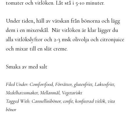
tomater och vitlöken. Låt stå i 5-10 minuter.
Under tiden, häll av vätskan från bönorna och lägg
dem i en mixerskål. När vitlöken är klar lägger du
alla vitlökslyftor och 2-3 msk olivolja och citronjuice
och mixar till en slät creme.
Smaka av med salt
Filed Under:
Comfortfood
,
Förrätter
,
glutenfritt
,
Laktosfritt
,
Medelhavssmaker
,
Mellanmål
,
Vegetariskt
Tagged With:
Cannellinibönor
,
confit
,
konfiterad vitlök
,
vita
bönor