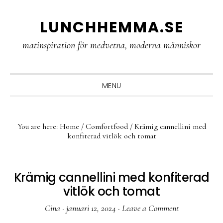
Skip
Skip
Skip
LUNCHHEMMA.SE
to
to
to
primary
main
primary
matinspiration för medvetna, moderna människor
navigation
content
sidebar
MENU
You are here:
Home
/
Comfortfood
/
Krämig cannellini med
konfiterad vitlök och tomat
Krämig cannellini med konfiterad
vitlök och tomat
Cina
·
januari 12, 2024
·
Leave a Comment