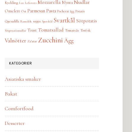
Nudlar
Mozzarella
Mynta
Kyckling
Lax
Leftovers
Parmesan
Pasta
Omelett
Ost
Pocherat ägg
Potatis
Svartkål
Sötpotatis
Quesadilla
soppa
Ramslök
Spetskål
Tomatsallad
Toast
Tomatsås
Tonfisk
Sötpotatisnudlar
Zucchini
Ägg
Valnötter
Za’atar
KATEGORIER
Asiatiska smaker
Bakat
Comfortfood
Desserter