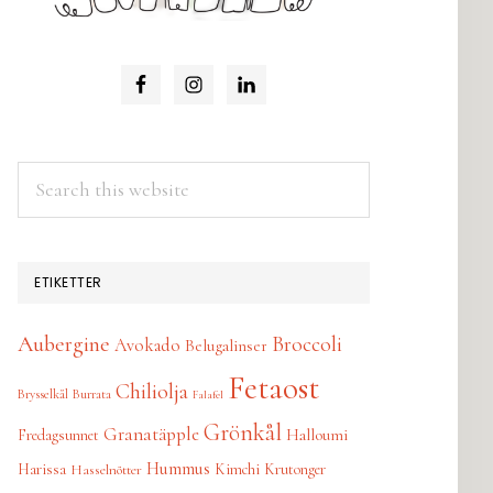
Search
this
website
ETIKETTER
Aubergine
Broccoli
Avokado
Belugalinser
Fetaost
Chiliolja
Brysselkål
Burrata
Falafel
Grönkål
Granatäpple
Halloumi
Fredagsunnet
Hummus
Harissa
Kimchi
Krutonger
Hasselnötter