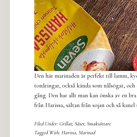
Den här marinaden är perfekt till lamm, kyc
tonåringar, också kända som nålsögat, och
gång. Den har allt man kan önska av en br
från Harissa, sältan från sojan och så kanel
Filed Under:
Grillat
,
Såser
,
Smaksättare
Tagged With:
Harissa
,
Marinad