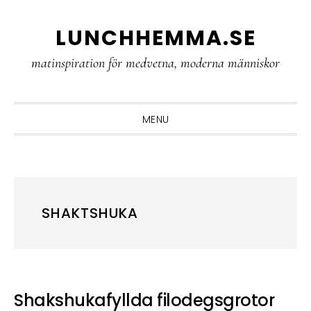
Skip
Skip
Skip
LUNCHHEMMA.SE
to
to
to
primary
main
primary
matinspiration för medvetna, moderna människor
navigation
content
sidebar
MENU
SHAKTSHUKA
Shakshukafyllda filodegsgrotor