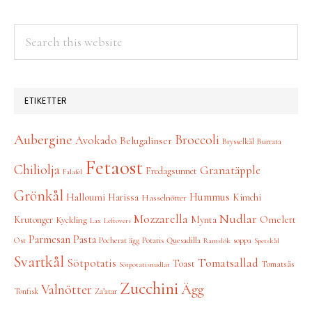
Search
this
website
ETIKETTER
Aubergine
Broccoli
Avokado
Belugalinser
Brysselkål
Burrata
Fetaost
Chiliolja
Granatäpple
Fredagsunnet
Falafel
Grönkål
Hummus
Halloumi
Harissa
Kimchi
Hasselnötter
Nudlar
Mozzarella
Omelett
Krutonger
Mynta
Kyckling
Lax
Leftovers
Parmesan
Pasta
Ost
Pocherat ägg
Potatis
Quesadilla
soppa
Ramslök
Spetskål
Svartkål
Tomatsallad
Sötpotatis
Toast
Tomatsås
Sötpotatisnudlar
Zucchini
Ägg
Valnötter
Tonfisk
Za’atar