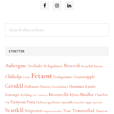
Search
this
website
ETIKETTER
Aubergine
Broccoli
Avokado
Belugalinser
Brysselkål
Burrata
Fetaost
Chiliolja
Granatäpple
Fredagsunnet
Falafel
Grönkål
Hummus
Halloumi
Harissa
Kimchi
Hasselnötter
Nudlar
Mozzarella
Omelett
Krutonger
Mynta
Kyckling
Lax
Leftovers
Parmesan
Pasta
Ost
Pocherat ägg
Potatis
Quesadilla
soppa
Ramslök
Spetskål
Svartkål
Tomatsallad
Sötpotatis
Toast
Tomatsås
Sötpotatisnudlar