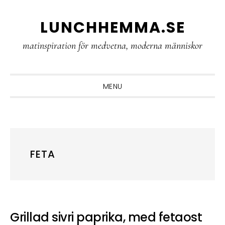
Skip
Skip
Skip
LUNCHHEMMA.SE
to
to
to
primary
main
primary
matinspiration för medvetna, moderna människor
navigation
content
sidebar
MENU
FETA
Grillad sivri paprika, med fetaost