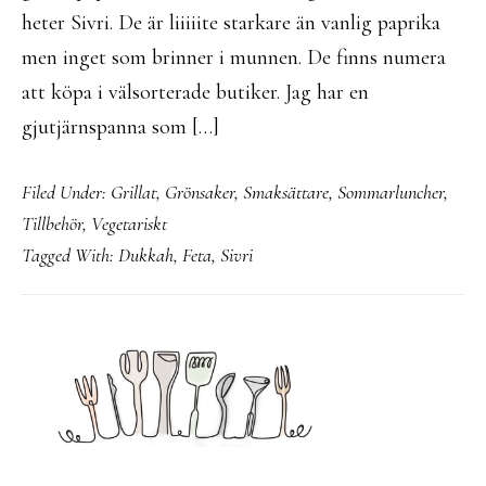
heter Sivri. De är liiiiite starkare än vanlig paprika
men inget som brinner i munnen. De finns numera
att köpa i välsorterade butiker. Jag har en
gjutjärnspanna som […]
Filed Under:
Grillat
,
Grönsaker
,
Smaksättare
,
Sommarluncher
,
Tillbehör
,
Vegetariskt
Tagged With:
Dukkah
,
Feta
,
Sivri
PRIMARY
SIDEBAR