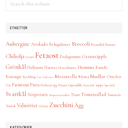
Search
this
website
ETIKETTER
Aubergine
Broccoli
Avokado
Belugalinser
Brysselkål
Burrata
Fetaost
Chiliolja
Granatäpple
Fredagsunnet
Falafel
Grönkål
Hummus
Halloumi
Harissa
Kimchi
Hasselnötter
Nudlar
Mozzarella
Omelett
Krutonger
Mynta
Kyckling
Lax
Leftovers
Parmesan
Pasta
Ost
Pocherat ägg
Potatis
Quesadilla
soppa
Ramslök
Spetskål
Svartkål
Tomatsallad
Sötpotatis
Toast
Tomatsås
Sötpotatisnudlar
Zucchini
Ägg
Valnötter
Tonfisk
Za’atar
KATEGORIER