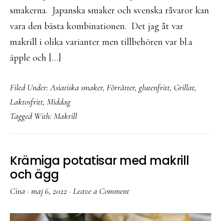
smakerna. Japanska smaker och svenska råvaror kan
vara den bästa kombinationen. Det jag åt var
makrill i olika varianter men tillbehören var bl.a
äpple och […]
Filed Under:
Asiatiska smaker
,
Förrätter
,
glutenfritt
,
Grillat
,
Laktosfritt
,
Middag
Tagged With:
Makrill
Krämiga potatisar med makrill
och ägg
Cina
·
maj 6, 2022
·
Leave a Comment