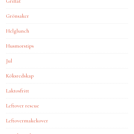
Grillat
Grönsaker
Helglunch
Husmorstips
Jul
Köksredskap
Laktosfritt
Leftover rescue
Leftovermakekover