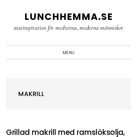
Skip
Skip
Skip
LUNCHHEMMA.SE
to
to
to
primary
main
primary
matinspiration för medvetna, moderna människor
navigation
content
sidebar
MENU
MAKRILL
Grillad makrill med ramslöksolja,