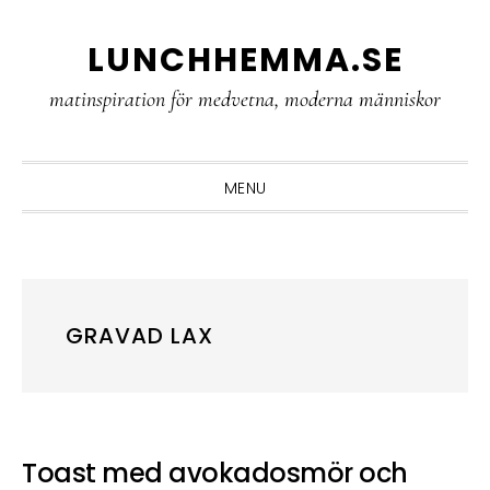
Skip
Skip
Skip
LUNCHHEMMA.SE
to
to
to
primary
main
primary
matinspiration för medvetna, moderna människor
navigation
content
sidebar
MENU
GRAVAD LAX
Toast med avokadosmör och