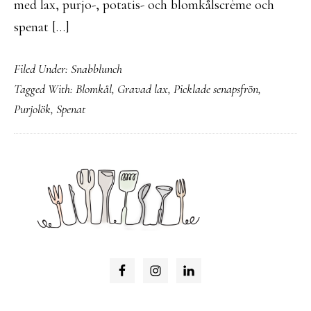
med lax, purjo-, potatis- och blomkålscrème och
spenat […]
Filed Under:
Snabblunch
Tagged With:
Blomkål
,
Gravad lax
,
Picklade senapsfrön
,
Purjolök
,
Spenat
PRIMARY
SIDEBAR