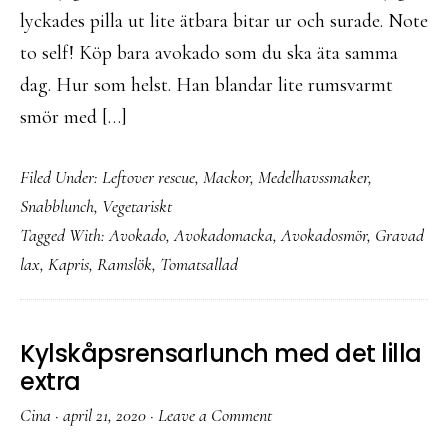
lyckades pilla ut lite ätbara bitar ur och surade. Note
to self! Köp bara avokado som du ska äta samma
dag. Hur som helst. Han blandar lite rumsvarmt
smör med […]
Filed Under:
Leftover rescue
,
Mackor
,
Medelhavssmaker
,
Snabblunch
,
Vegetariskt
Tagged With:
Avokado
,
Avokadomacka
,
Avokadosmör
,
Gravad
lax
,
Kapris
,
Ramslök
,
Tomatsallad
Kylskåpsrensarlunch med det lilla
extra
Cina
·
april 21, 2020
·
Leave a Comment