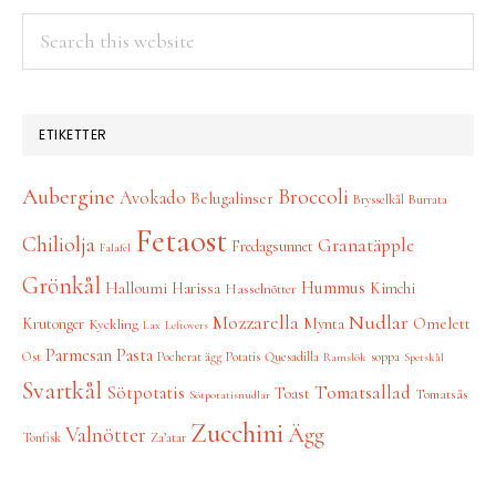
Search
this
website
ETIKETTER
Aubergine
Broccoli
Avokado
Belugalinser
Brysselkål
Burrata
Fetaost
Chiliolja
Granatäpple
Fredagsunnet
Falafel
Grönkål
Hummus
Halloumi
Harissa
Kimchi
Hasselnötter
Nudlar
Mozzarella
Omelett
Krutonger
Mynta
Kyckling
Lax
Leftovers
Parmesan
Pasta
Ost
Pocherat ägg
Potatis
Quesadilla
soppa
Ramslök
Spetskål
Svartkål
Tomatsallad
Sötpotatis
Toast
Tomatsås
Sötpotatisnudlar
Zucchini
Ägg
Valnötter
Tonfisk
Za’atar